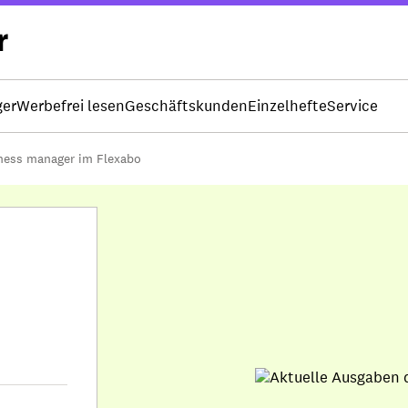
ger
Werbefrei lesen
Geschäftskunden
Einzelhefte
Service
ness manager im Flexabo