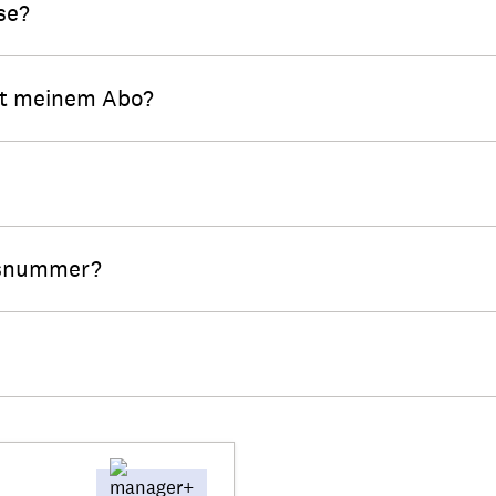
se?
mit meinem Abo?
gsnummer?