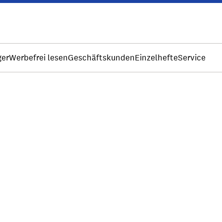
ger
Werbefrei lesen
Geschäftskunden
Einzelhefte
Service