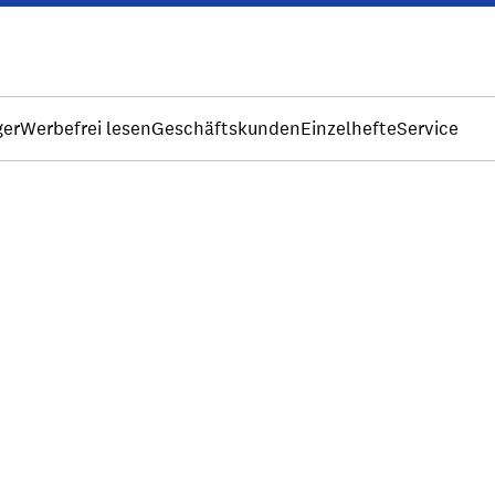
ger
Werbefrei lesen
Geschäftskunden
Einzelhefte
Service