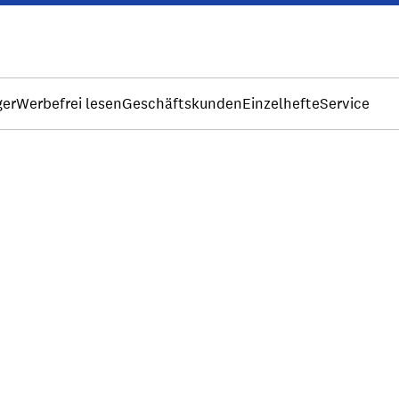
ger
Werbefrei lesen
Geschäftskunden
Einzelhefte
Service