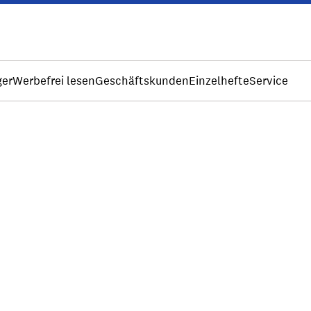
ger
Werbefrei lesen
Geschäftskunden
Einzelhefte
Service