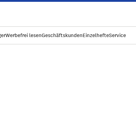
ger
Werbefrei lesen
Geschäftskunden
Einzelhefte
Service