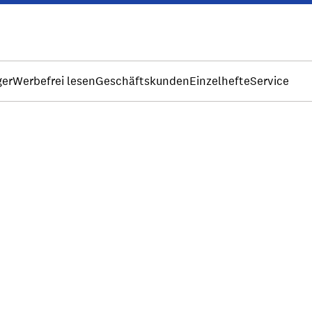
ger
Werbefrei lesen
Geschäftskunden
Einzelhefte
Service